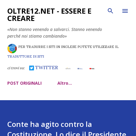
Passa ai contenuti principali
OLTRE12.NET - ESSERE E
CREARE
«Non stanno venendo a salvarci. Stanno venendo
perché noi stiamo cambiando»
PER TRADURRE I SITI IN INGLESE POTETE UTILIZZARE IL
TRADUTTORE DI SITI
TWITTER
ci trovi su:
POST ORIGINALI
Altro…
Conte ha agito contro la
Costituzione. Lo dice il Presidente