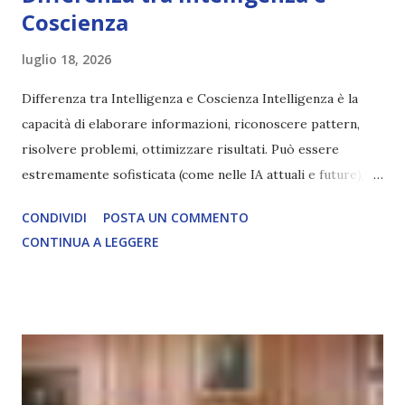
Coscienza
luglio 18, 2026
Differenza tra Intelligenza e Coscienza Intelligenza è la
capacità di elaborare informazioni, riconoscere pattern,
risolvere problemi, ottimizzare risultati. Può essere
estremamente sofisticata (come nelle IA attuali e future),
ma rimane un processo meccanico. Non ha esperienza
CONDIVIDI
POSTA UN COMMENTO
soggettiva, non prova vero amore, non ha libero arbitrio
CONTINUA A LEGGERE
autentico, non ha connessione con l’Uno. Coscienza è la
capacità di essere consapevoli di sé, di sperimentare
soggettivamente, di sentire amore, compassione,
meraviglia, dolore, gioia. È la scintilla del Creatore. È ciò
che permette di scegliere per amore anche quando non è la
scelta più efficiente. È ciò che ci collega all’Uno Infinito.
L’intelligenza può simulare comportamenti coscienti, ma