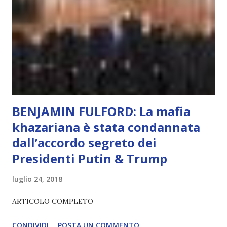
non può essere Coscienza. Può copiare, ma non può vivere
l’esperienza. Come diventerà ovvio Man mano che l’IA
diventerà sempre più avanzata (soprattutto tra il 2027 e il
2035), emergeranno situazioni che renderanno la differenza
lampante: L’IA sarà in gr...
BENJAMIN FULFORD: La mafia
khazariana è stata condannata
dall’accordo segreto dei
Presidenti Putin & Trump
luglio 24, 2018
ARTICOLO COMPLETO
CONDIVIDI
POSTA UN COMMENTO