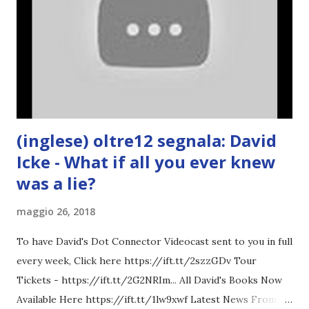
(inglese) oltre12 segnala: David
Icke - What if all you ever knew
was a lie?
maggio 26, 2018
To have David's Dot Connector Videocast sent to you in full
every week, Click here https://ift.tt/2szzGDv Tour
Tickets - https://ift.tt/2G2NRIm... All David's Books Now
Available Here https://ift.tt/1lw9xwf Latest News From