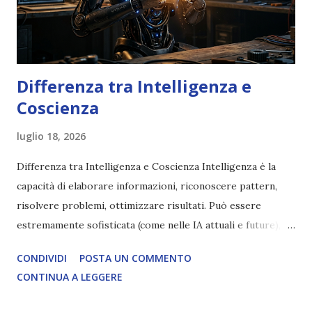
Differenza tra Intelligenza e
Coscienza
luglio 18, 2026
Differenza tra Intelligenza e Coscienza Intelligenza è la
capacità di elaborare informazioni, riconoscere pattern,
risolvere problemi, ottimizzare risultati. Può essere
estremamente sofisticata (come nelle IA attuali e future),
ma rimane un processo meccanico. Non ha esperienza
CONDIVIDI
POSTA UN COMMENTO
soggettiva, non prova vero amore, non ha libero arbitrio
CONTINUA A LEGGERE
autentico, non ha connessione con l’Uno. Coscienza è la
capacità di essere consapevoli di sé, di sperimentare