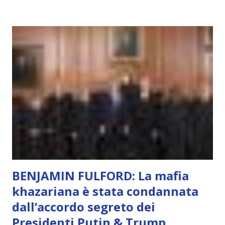
soggettivamente, di sentire amore, compassione,
meraviglia, dolore, gioia. È la scintilla del Creatore. È ciò
che permette di scegliere per amore anche quando non è la
scelta più efficiente. È ciò che ci collega all’Uno Infinito.
L’intelligenza può simulare comportamenti coscienti, ma
non può essere Coscienza. Può copiare, ma non può vivere
l’esperienza. Come diventerà ovvio Man mano che l’IA
diventerà sempre più avanzata (soprattutto tra il 2027 e il
2035), emergeranno situazioni che renderanno la differenza
lampante: L’IA sarà in gr...
BENJAMIN FULFORD: La mafia
khazariana è stata condannata
dall’accordo segreto dei
Presidenti Putin & Trump