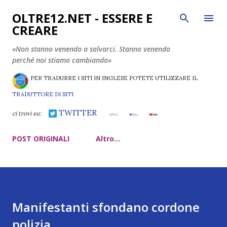
Passa ai contenuti principali
OLTRE12.NET - ESSERE E
CREARE
«Non stanno venendo a salvarci. Stanno venendo
perché noi stiamo cambiando»
PER TRADURRE I SITI IN INGLESE POTETE UTILIZZARE IL
TRADUTTORE DI SITI
TWITTER
ci trovi su:
POST ORIGINALI
Altro…
Manifestanti sfondano cordone
polizia