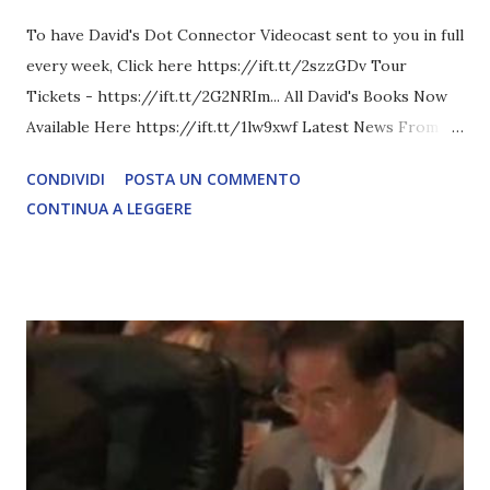
To have David's Dot Connector Videocast sent to you in full
every week, Click here https://ift.tt/2szzGDv Tour
Tickets - https://ift.tt/2G2NRIm... All David's Books Now
Available Here https://ift.tt/1lw9xwf Latest News From
David Icke - www.davidicke.comSocial M ARTICOLO
CONDIVIDI
POSTA UN COMMENTO
COMPLETO - fonte
CONTINUA A LEGGERE