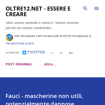
Passa ai contenuti principali
OLTRE12.NET - ESSERE E
CREARE
«Non stanno venendo a salvarci. Stanno venendo
perché noi stiamo cambiando»
PER TRADURRE I SITI IN INGLESE POTETE UTILIZZARE IL
TRADUTTORE DI SITI
TWITTER
ci trovi su:
POST ORIGINALI
Altro…
Fauci - mascherine non utili,
potenzialmente dannose