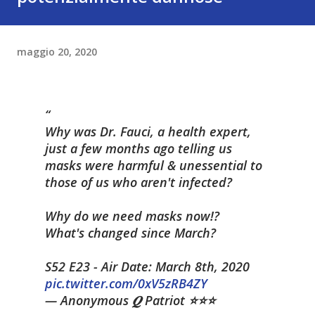
maggio 20, 2020
Why was Dr. Fauci, a health expert,
just a few months ago telling us
masks were harmful & unessential to
those of us who aren't infected?
Why do we need masks now!?
What's changed since March?
S52 E23 - Air Date: March 8th, 2020
pic.twitter.com/0xV5zRB4ZY
— Anonymous 𝑸 Patriot ⭐️⭐️⭐️