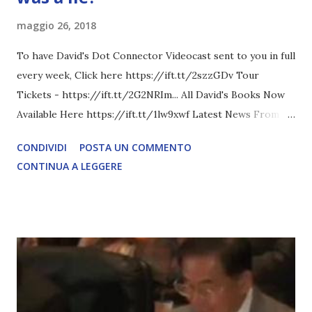
maggio 26, 2018
To have David's Dot Connector Videocast sent to you in full
every week, Click here https://ift.tt/2szzGDv Tour
Tickets - https://ift.tt/2G2NRIm... All David's Books Now
Available Here https://ift.tt/1lw9xwf Latest News From
David Icke - www.davidicke.comSocial M ARTICOLO
CONDIVIDI
POSTA UN COMMENTO
COMPLETO - fonte
CONTINUA A LEGGERE