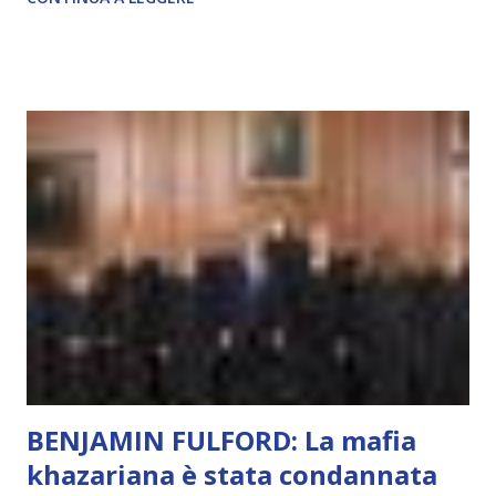
autentico, non ha connessione con l’Uno. Coscienza è la
capacità di essere consapevoli di sé, di sperimentare
soggettivamente, di sentire amore, compassione,
meraviglia, dolore, gioia. È la scintilla del Creatore. È ciò
che permette di scegliere per amore anche quando non è la
scelta più efficiente. È ciò che ci collega all’Uno Infinito.
L’intelligenza può simulare comportamenti coscienti, ma
non può essere Coscienza. Può copiare, ma non può vivere
l’esperienza. Come diventerà ovvio Man mano che l’IA
diventerà sempre più avanzata (soprattutto tra il 2027 e il
2035), emergeranno situazioni che renderanno la differenza
lampante: L’IA sarà in gr...
BENJAMIN FULFORD: La mafia
khazariana è stata condannata