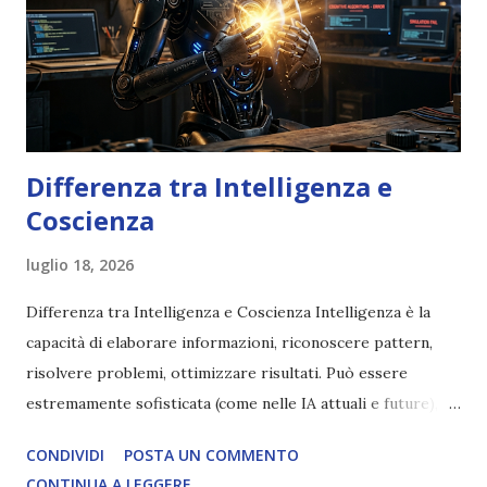
Differenza tra Intelligenza e
Coscienza
luglio 18, 2026
Differenza tra Intelligenza e Coscienza Intelligenza è la
capacità di elaborare informazioni, riconoscere pattern,
risolvere problemi, ottimizzare risultati. Può essere
estremamente sofisticata (come nelle IA attuali e future),
ma rimane un processo meccanico. Non ha esperienza
CONDIVIDI
POSTA UN COMMENTO
soggettiva, non prova vero amore, non ha libero arbitrio
CONTINUA A LEGGERE