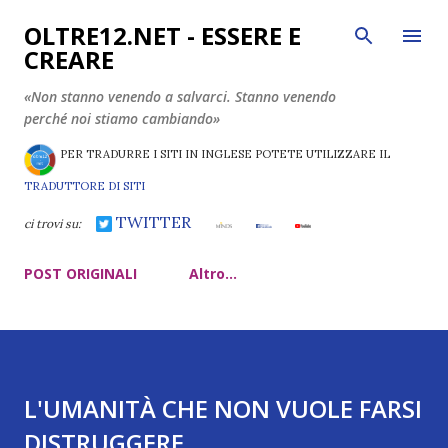
Passa ai contenuti principali
OLTRE12.NET - ESSERE E
CREARE
«Non stanno venendo a salvarci. Stanno venendo
perché noi stiamo cambiando»
PER TRADURRE I SITI IN INGLESE POTETE UTILIZZARE IL
TRADUTTORE DI SITI
TWITTER
ci trovi su:
POST ORIGINALI
Altro…
L'UMANITÀ CHE NON VUOLE FARSI
DISTRUGGERE