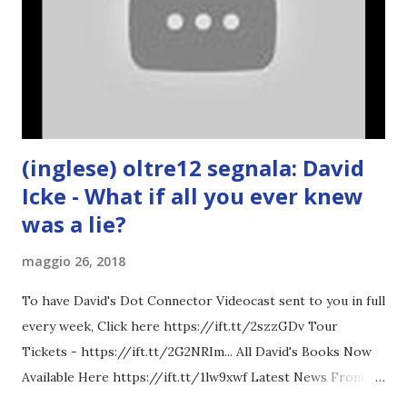
(inglese) oltre12 segnala: David
Icke - What if all you ever knew
was a lie?
maggio 26, 2018
To have David's Dot Connector Videocast sent to you in full
every week, Click here https://ift.tt/2szzGDv Tour
Tickets - https://ift.tt/2G2NRIm... All David's Books Now
Available Here https://ift.tt/1lw9xwf Latest News From
David Icke - www.davidicke.comSocial M ARTICOLO