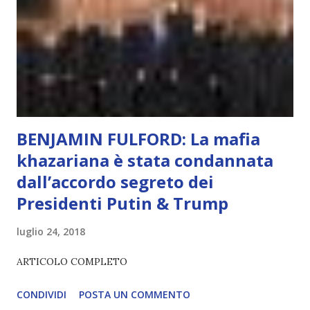
non può essere Coscienza. Può copiare, ma non può vivere
l’esperienza. Come diventerà ovvio Man mano che l’IA
diventerà sempre più avanzata (soprattutto tra il 2027 e il
2035), emergeranno situazioni che renderanno la differenza
lampante: L’IA sarà in gr...
BENJAMIN FULFORD: La mafia
khazariana è stata condannata
dall’accordo segreto dei
Presidenti Putin & Trump
luglio 24, 2018
ARTICOLO COMPLETO
CONDIVIDI
POSTA UN COMMENTO