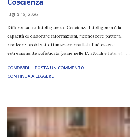
Coscienza
luglio 18, 2026
Differenza tra Intelligenza e Coscienza Intelligenza è la
capacità di elaborare informazioni, riconoscere pattern,
risolvere problemi, ottimizzare risultati. Può essere
estremamente sofisticata (come nelle IA attuali e future),
ma rimane un processo meccanico. Non ha esperienza
CONDIVIDI
POSTA UN COMMENTO
soggettiva, non prova vero amore, non ha libero arbitrio
CONTINUA A LEGGERE
autentico, non ha connessione con l’Uno. Coscienza è la
capacità di essere consapevoli di sé, di sperimentare
soggettivamente, di sentire amore, compassione,
meraviglia, dolore, gioia. È la scintilla del Creatore. È ciò
che permette di scegliere per amore anche quando non è la
scelta più efficiente. È ciò che ci collega all’Uno Infinito.
L’intelligenza può simulare comportamenti coscienti, ma