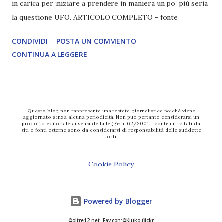
in carica per iniziare a prendere in maniera un po’ più seria
la questione UFO. ARTICOLO COMPLETO - fonte
CONDIVIDI
POSTA UN COMMENTO
CONTINUA A LEGGERE
Questo blog non rappresenta una testata giornalistica poiché viene
aggiornato senza alcuna periodicità. Non può pertanto considerarsi un
prodotto editoriale ai sensi della legge n. 62/2001. I contenuti citati da
siti o fonti esterne sono da considerarsi di responsabilità delle suddette
fonti.
Cookie Policy
Powered by Blogger
©oltre12.net. Favicon:©Kiuko flickr