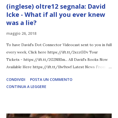
(inglese) oltre12 segnala: David
Icke - What if all you ever knew
was a lie?
maggio 26, 2018
To have David's Dot Connector Videocast sent to you in full
every week, Click here https://ift.tt/2szzGDv Tour
Tickets - https://ift.tt/2G2NRIm... All David's Books Now
Available Here https://ift.tt/1lw9xwf Latest News From
David Icke - www.davidicke.comSocial M ARTICOLO
CONDIVIDI
POSTA UN COMMENTO
COMPLETO - fonte
CONTINUA A LEGGERE