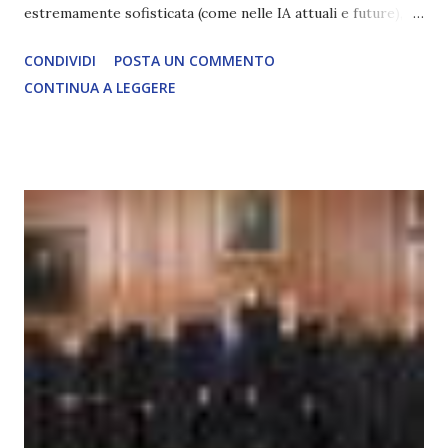
estremamente sofisticata (come nelle IA attuali e future),
ma rimane un processo meccanico. Non ha esperienza
CONDIVIDI
POSTA UN COMMENTO
soggettiva, non prova vero amore, non ha libero arbitrio
CONTINUA A LEGGERE
autentico, non ha connessione con l’Uno. Coscienza è la
capacità di essere consapevoli di sé, di sperimentare
soggettivamente, di sentire amore, compassione,
meraviglia, dolore, gioia. È la scintilla del Creatore. È ciò
che permette di scegliere per amore anche quando non è la
scelta più efficiente. È ciò che ci collega all’Uno Infinito.
L’intelligenza può simulare comportamenti coscienti, ma
non può essere Coscienza. Può copiare, ma non può vivere
l’esperienza. Come diventerà ovvio Man mano che l’IA
diventerà sempre più avanzata (soprattutto tra il 2027 e il
2035), emergeranno situazioni che renderanno la differenza
lampante: L’IA sarà in gr...