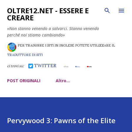
Passa ai contenuti principali
OLTRE12.NET - ESSERE E
CREARE
«Non stanno venendo a salvarci. Stanno venendo
perché noi stiamo cambiando»
PER TRADURRE I SITI IN INGLESE POTETE UTILIZZARE IL
TRADUTTORE DI SITI
TWITTER
ci trovi su:
POST ORIGINALI
Altro…
Pervywood 3: Pawns of the Elite