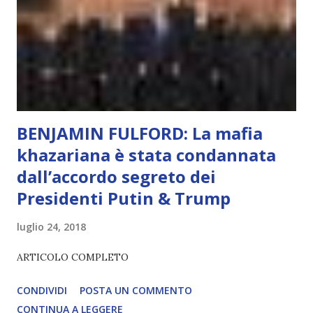
l’esperienza. Come diventerà ovvio Man mano che l’IA
diventerà sempre più avanzata (soprattutto tra il 2027 e il
2035), emergeranno situazioni che renderanno la differenza
lampante: L’IA sarà in gr...
BENJAMIN FULFORD: La mafia
khazariana è stata condannata
dall’accordo segreto dei
Presidenti Putin & Trump
luglio 24, 2018
ARTICOLO COMPLETO
CONDIVIDI
POSTA UN COMMENTO
CONTINUA A LEGGERE