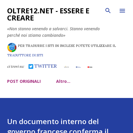
Passa ai contenuti principali
OLTRE12.NET - ESSERE E
CREARE
«Non stanno venendo a salvarci. Stanno venendo
perché noi stiamo cambiando»
PER TRADURRE I SITI IN INGLESE POTETE UTILIZZARE IL
TRADUTTORE DI SITI
TWITTER
ci trovi su:
POST ORIGINALI
Altro…
Un documento interno del
governo francese conferma il