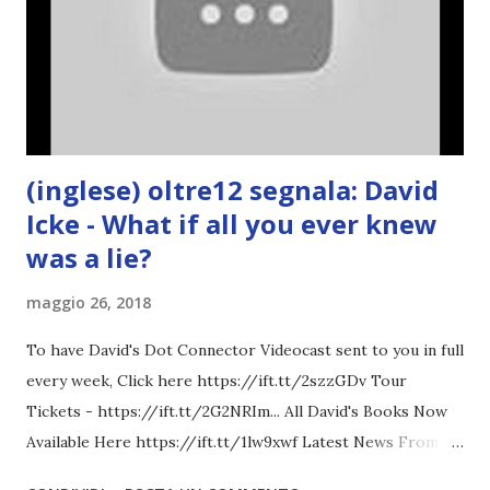
(inglese) oltre12 segnala: David
Icke - What if all you ever knew
was a lie?
maggio 26, 2018
To have David's Dot Connector Videocast sent to you in full
every week, Click here https://ift.tt/2szzGDv Tour
Tickets - https://ift.tt/2G2NRIm... All David's Books Now
Available Here https://ift.tt/1lw9xwf Latest News From
David Icke - www.davidicke.comSocial M ARTICOLO