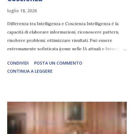
luglio 18, 2026
Differenza tra Intelligenza e Coscienza Intelligenza è la
capacità di elaborare informazioni, riconoscere pattern,
risolvere problemi, ottimizzare risultati. Può essere
estremamente sofisticata (come nelle IA attuali e future),
ma rimane un processo meccanico. Non ha esperienza
CONDIVIDI
POSTA UN COMMENTO
soggettiva, non prova vero amore, non ha libero arbitrio
CONTINUA A LEGGERE
autentico, non ha connessione con l’Uno. Coscienza è la
capacità di essere consapevoli di sé, di sperimentare
soggettivamente, di sentire amore, compassione,
meraviglia, dolore, gioia. È la scintilla del Creatore. È ciò
che permette di scegliere per amore anche quando non è la
scelta più efficiente. È ciò che ci collega all’Uno Infinito.
L’intelligenza può simulare comportamenti coscienti, ma
non può essere Coscienza. Può copiare, ma non può vivere