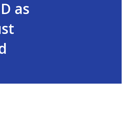
ID as
ust
d