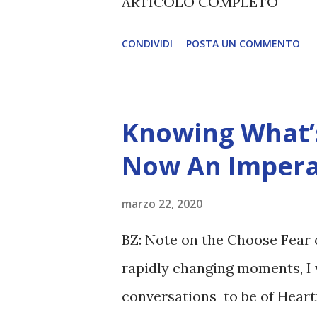
ARTICOLO COMPLETO
renderanno la differenza lampa
CONDIVIDI
POSTA UN COMMENTO
Knowing What’s
Now An Impera
marzo 22, 2020
BZ: Note on the Choose Fear 
rapidly changing moments, I 
conversations to be of Heart