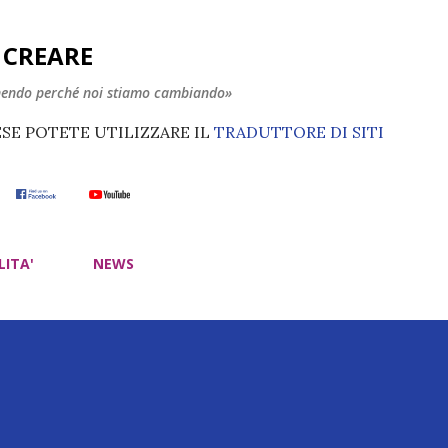
Passa ai contenuti principali
E CREARE
nendo perché noi stiamo cambiando»
ESE POTETE UTILIZZARE IL
TRADUTTORE DI SITI
LITA'
NEWS