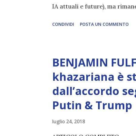
IA attuali e future), ma rim
esperienza soggettiva, non pr
CONDIVIDI
POSTA UN COMMENTO
autentico, non ha connessione
essere consapevoli di sé, di 
amore, compassione, meraviglia
BENJAMIN FULF
Creatore. È ciò che permette
khazariana è s
non è la scelta più efficiente. 
dall’accordo se
L’intelligenza può simulare 
Putin & Trump
essere Coscienza. Può copiar
diventerà ovvio Man mano che
luglio 24, 2018
(soprattutto tra il 2027 e il 