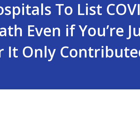
spitals To List COV
th Even if You’re J
 It Only Contribute