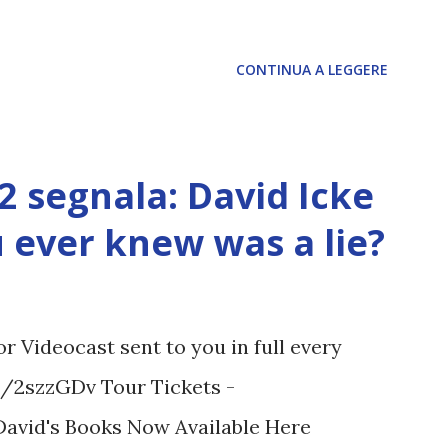
CONTINUA A LEGGERE
12 segnala: David Icke
ou ever knew was a lie?
 Videocast sent to you in full every
tt/2szzGDv Tour Tickets -
 David's Books Now Available Here