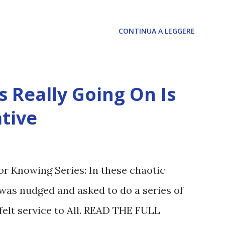
nte: L’IA sarà in gr...
CONTINUA A LEGGERE
 Really Going On Is
tive
or Knowing Series: In these chaotic
was nudged and asked to do a series of
felt service to All. READ THE FULL