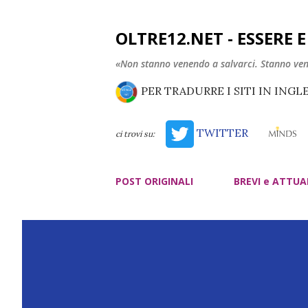
OLTRE12.NET - ESSERE 
«Non stanno venendo a salvarci. Stanno ve
PER TRADURRE I SITI IN INGL
TWITTER
ci trovi su:
POST ORIGINALI
BREVI e ATTUA