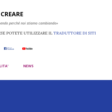
Passa ai contenuti principali
E CREARE
nendo perché noi stiamo cambiando»
ESE POTETE UTILIZZARE IL
TRADUTTORE DI SITI
LITA'
NEWS