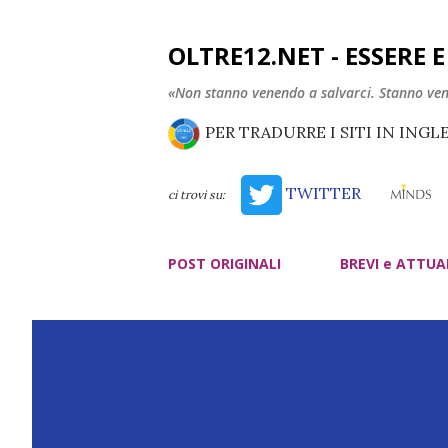
OLTRE12.NET - ESSERE 
«Non stanno venendo a salvarci. Stanno ve
PER TRADURRE I SITI IN INGL
TWITTER
ci trovi su:
POST ORIGINALI
BREVI e ATTUA