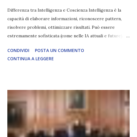
Differenza tra Intelligenza e Coscienza Intelligenza è la
capacità di elaborare informazioni, riconoscere pattern,
risolvere problemi, ottimizzare risultati. Può essere
estremamente sofisticata (come nelle IA attuali e future),
ma rimane un processo meccanico. Non ha esperienza
CONDIVIDI
POSTA UN COMMENTO
soggettiva, non prova vero amore, non ha libero arbitrio
CONTINUA A LEGGERE
autentico, non ha connessione con l’Uno. Coscienza è la
capacità di essere consapevoli di sé, di sperimentare
soggettivamente, di sentire amore, compassione,
meraviglia, dolore, gioia. È la scintilla del Creatore. È ciò
che permette di scegliere per amore anche quando non è la
scelta più efficiente. È ciò che ci collega all’Uno Infinito.
L’intelligenza può simulare comportamenti coscienti, ma
non può essere Coscienza. Può copiare, ma non può vivere
l’esperienza. Come diventerà ovvio Man mano che l’IA