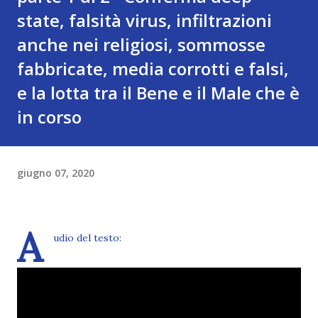
state, falsità virus, infiltrazioni
anche nei religiosi, sommosse
fabbricate, media corrotti e falsi,
e la lotta tra il Bene e il Male che è
in corso
giugno 07, 2020
A
udio del testo: