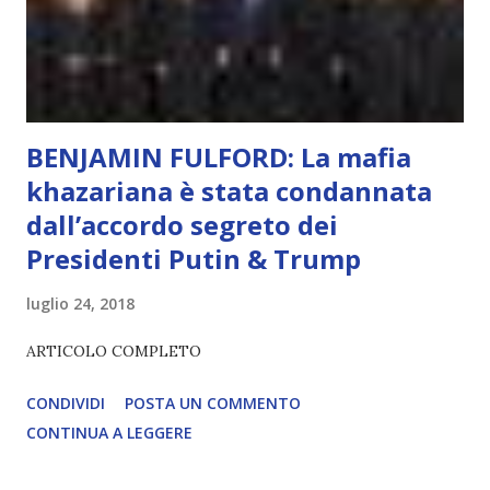
diventerà sempre più avanzata (soprattutto tra il 2027 e il
2035), emergeranno situazioni che renderanno la differenza
lampante: L’IA sarà in gr...
BENJAMIN FULFORD: La mafia
khazariana è stata condannata
dall’accordo segreto dei
Presidenti Putin & Trump
luglio 24, 2018
ARTICOLO COMPLETO
CONDIVIDI
POSTA UN COMMENTO
CONTINUA A LEGGERE