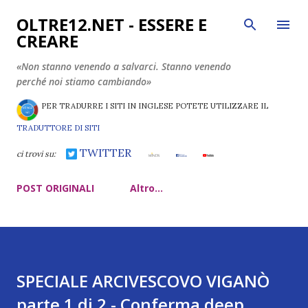
Passa ai contenuti principali
OLTRE12.NET - ESSERE E
CREARE
«Non stanno venendo a salvarci. Stanno venendo
perché noi stiamo cambiando»
PER TRADURRE I SITI IN INGLESE POTETE UTILIZZARE IL
TRADUTTORE DI SITI
TWITTER
ci trovi su:
POST ORIGINALI
Altro…
SPECIALE ARCIVESCOVO VIGANÒ
parte 1 di 2 - Conferma deep