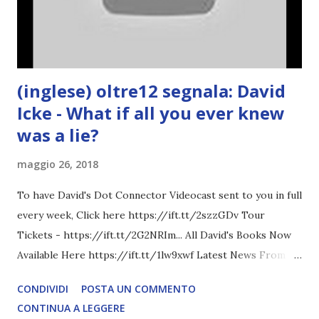
(inglese) oltre12 segnala: David
Icke - What if all you ever knew
was a lie?
maggio 26, 2018
To have David's Dot Connector Videocast sent to you in full
every week, Click here https://ift.tt/2szzGDv Tour
Tickets - https://ift.tt/2G2NRIm... All David's Books Now
Available Here https://ift.tt/1lw9xwf Latest News From
David Icke - www.davidicke.comSocial M ARTICOLO
CONDIVIDI
POSTA UN COMMENTO
COMPLETO - fonte
CONTINUA A LEGGERE