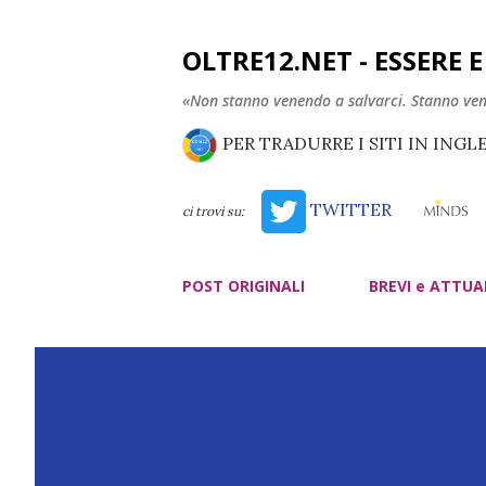
OLTRE12.NET - ESSERE 
«Non stanno venendo a salvarci. Stanno ve
PER TRADURRE I SITI IN INGL
TWITTER
ci trovi su:
POST ORIGINALI
BREVI e ATTUA