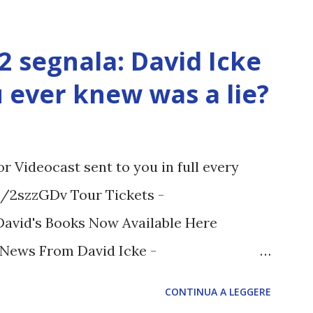
12 segnala: David Icke
ou ever knew was a lie?
 Videocast sent to you in full every
tt/2szzGDv Tour Tickets -
 David's Books Now Available Here
t News From David Icke -
M ARTICOLO COMPLETO - fonte
CONTINUA A LEGGERE