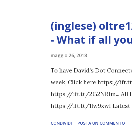
(inglese) oltre
- What if all y
maggio 26, 2018
To have David's Dot Connector
week, Click here https://ift.
https://ift.tt/2G2NRIm... All
https://ift.tt/1lw9xwf Lates
www.davidicke.comSocial 
CONDIVIDI
POSTA UN COMMENTO