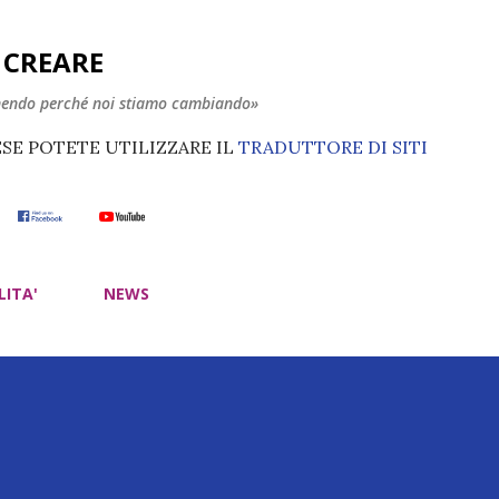
Passa ai contenuti principali
E CREARE
nendo perché noi stiamo cambiando»
ESE POTETE UTILIZZARE IL
TRADUTTORE DI SITI
LITA'
NEWS