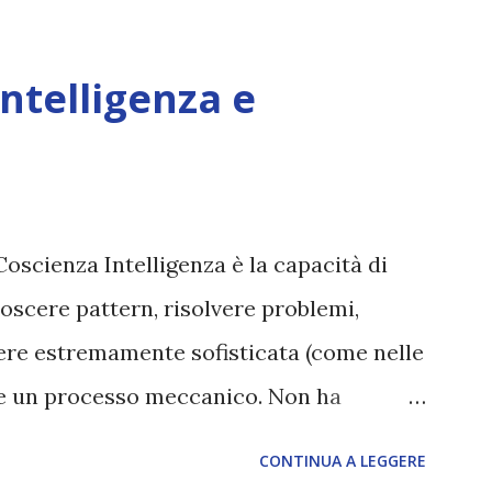
Intelligenza e
Coscienza Intelligenza è la capacità di
oscere pattern, risolvere problemi,
sere estremamente sofisticata (come nelle
ane un processo meccanico. Non ha
ova vero amore, non ha libero arbitrio
CONTINUA A LEGGERE
 con l’Uno. Coscienza è la capacità di