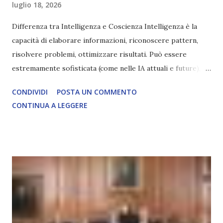
luglio 18, 2026
Differenza tra Intelligenza e Coscienza Intelligenza è la
capacità di elaborare informazioni, riconoscere pattern,
risolvere problemi, ottimizzare risultati. Può essere
estremamente sofisticata (come nelle IA attuali e future),
ma rimane un processo meccanico. Non ha esperienza
CONDIVIDI
POSTA UN COMMENTO
soggettiva, non prova vero amore, non ha libero arbitrio
CONTINUA A LEGGERE
autentico, non ha connessione con l’Uno. Coscienza è la
capacità di essere consapevoli di sé, di sperimentare
soggettivamente, di sentire amore, compassione,
meraviglia, dolore, gioia. È la scintilla del Creatore. È ciò
che permette di scegliere per amore anche quando non è la
scelta più efficiente. È ciò che ci collega all’Uno Infinito.
L’intelligenza può simulare comportamenti coscienti, ma
non può essere Coscienza. Può copiare, ma non può vivere
l’esperienza. Come diventerà ovvio Man mano che l’IA