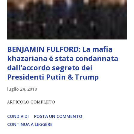
diventerà sempre più avanzata (soprattutto tra il 2027 e il
2035), emergeranno situazioni che renderanno la differenza
lampante: L’IA sarà in gr...
BENJAMIN FULFORD: La mafia
khazariana è stata condannata
dall’accordo segreto dei
Presidenti Putin & Trump
luglio 24, 2018
ARTICOLO COMPLETO
CONDIVIDI
POSTA UN COMMENTO
CONTINUA A LEGGERE