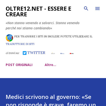
Passa ai contenuti principali
OLTRE12.NET - ESSERE E
CREARE
«Non stanno venendo a salvarci. Stanno venendo
perché noi stiamo cambiando»
PER TRADURRE I SITI IN INGLESE POTETE UTILIZZARE IL
TRADUTTORE DI SITI
TWITTER
ci trovi su:
POST ORIGINALI
Altro…
Medici scrivono al governo: «Se
non risponde è grave, faremo un