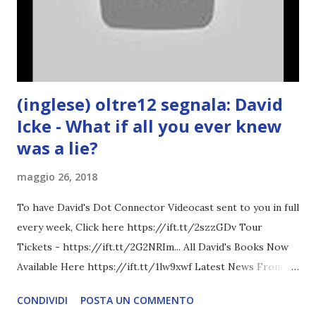
(inglese) oltre12 segnala: David
Icke - What if all you ever knew
was a lie?
maggio 26, 2018
To have David's Dot Connector Videocast sent to you in full
every week, Click here https://ift.tt/2szzGDv Tour
Tickets - https://ift.tt/2G2NRIm... All David's Books Now
Available Here https://ift.tt/1lw9xwf Latest News From
David Icke - www.davidicke.comSocial M ARTICOLO
CONDIVIDI
POSTA UN COMMENTO
COMPLETO - fonte