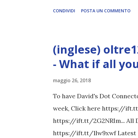
CONDIVIDI
POSTA UN COMMENTO
(inglese) oltre
- What if all y
maggio 26, 2018
To have David's Dot Connector
week, Click here https://ift.
https://ift.tt/2G2NRIm... All
https://ift.tt/1lw9xwf Lates