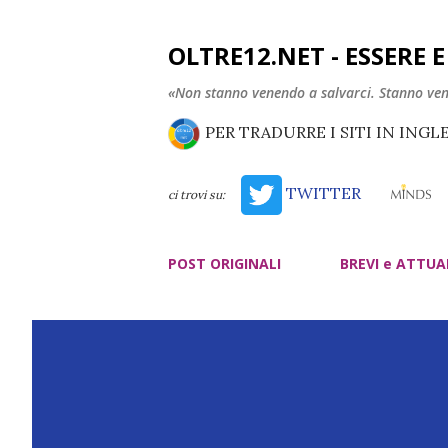
OLTRE12.NET - ESSERE 
«Non stanno venendo a salvarci. Stanno ve
PER TRADURRE I SITI IN INGL
TWITTER
ci trovi su:
POST ORIGINALI
BREVI e ATTUA