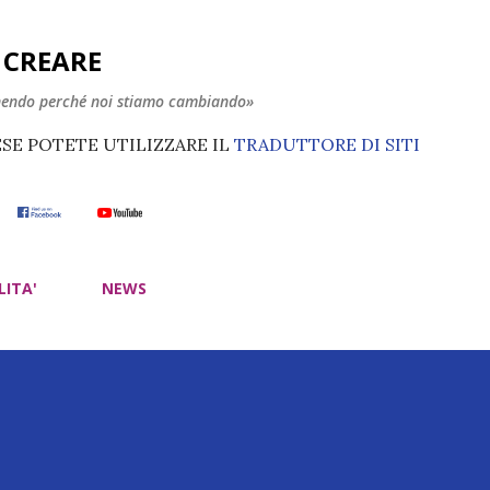
Passa ai contenuti principali
E CREARE
nendo perché noi stiamo cambiando»
ESE POTETE UTILIZZARE IL
TRADUTTORE DI SITI
LITA'
NEWS