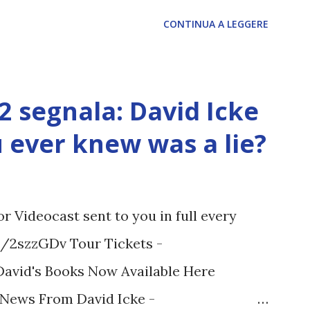
CONTINUA A LEGGERE
12 segnala: David Icke
ou ever knew was a lie?
 Videocast sent to you in full every
tt/2szzGDv Tour Tickets -
 David's Books Now Available Here
t News From David Icke -