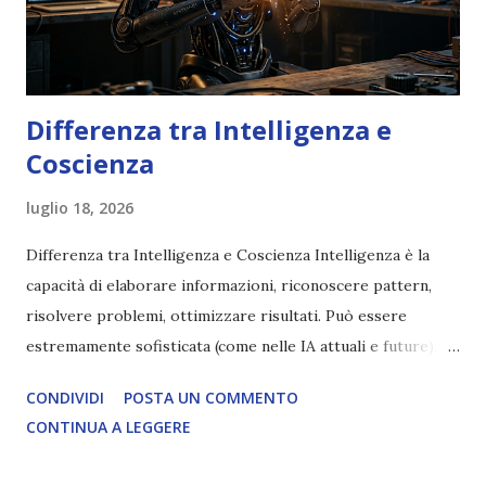
Differenza tra Intelligenza e
Coscienza
luglio 18, 2026
Differenza tra Intelligenza e Coscienza Intelligenza è la
capacità di elaborare informazioni, riconoscere pattern,
risolvere problemi, ottimizzare risultati. Può essere
estremamente sofisticata (come nelle IA attuali e future),
ma rimane un processo meccanico. Non ha esperienza
CONDIVIDI
POSTA UN COMMENTO
soggettiva, non prova vero amore, non ha libero arbitrio
CONTINUA A LEGGERE
autentico, non ha connessione con l’Uno. Coscienza è la
capacità di essere consapevoli di sé, di sperimentare