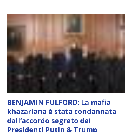
soggettivamente, di sentire amore, compassione,
meraviglia, dolore, gioia. È la scintilla del Creatore. È ciò
che permette di scegliere per amore anche quando non è la
scelta più efficiente. È ciò che ci collega all’Uno Infinito.
L’intelligenza può simulare comportamenti coscienti, ma
non può essere Coscienza. Può copiare, ma non può vivere
l’esperienza. Come diventerà ovvio Man mano che l’IA
diventerà sempre più avanzata (soprattutto tra il 2027 e il
2035), emergeranno situazioni che renderanno la differenza
lampante: L’IA sarà in gr...
BENJAMIN FULFORD: La mafia
khazariana è stata condannata
dall’accordo segreto dei
Presidenti Putin & Trump