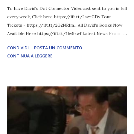
To have David's Dot Connector Videocast sent to you in full
every week, Click here https://ift.tt/2szzGDv Tour
Tickets - https://ift.tt/2G2NRIm... All David's Books Now
Available Here https://ift.tt/1lw9xwf Latest News From
David Icke - www.davidicke.comSocial M ARTICOLO
CONDIVIDI
POSTA UN COMMENTO
COMPLETO - fonte
CONTINUA A LEGGERE