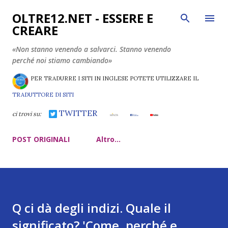
Passa ai contenuti principali
OLTRE12.NET - ESSERE E
CREARE
«Non stanno venendo a salvarci. Stanno venendo
perché noi stiamo cambiando»
PER TRADURRE I SITI IN INGLESE POTETE UTILIZZARE IL
TRADUTTORE DI SITI
TWITTER
ci trovi su:
POST ORIGINALI
Altro…
Q ci dà degli indizi. Quale il
significato? 'Come, perché e