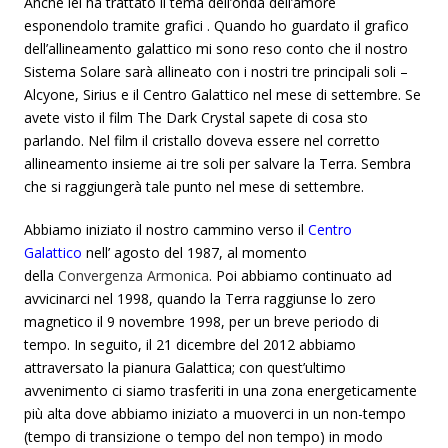
Anche lei ha trattato il tema dell’onda dell’amore
esponendolo tramite grafici . Quando ho guardato il grafico
dell’allineamento galattico mi sono reso conto che il nostro
Sistema Solare sarà allineato con i nostri tre principali soli –
Alcyone, Sirius e il Centro Galattico nel mese di settembre. Se
avete visto il film The Dark Crystal sapete di cosa sto
parlando. Nel film il cristallo doveva essere nel corretto
allineamento insieme ai tre soli per salvare la Terra. Sembra
che si raggiungerà tale punto nel mese di settembre.
Abbiamo iniziato il nostro cammino verso il
Centro
Galattico
nell’ agosto del 1987, al momento
della
Convergenza Armonica
. Poi abbiamo continuato ad
avvicinarci nel 1998, quando la Terra raggiunse lo zero
magnetico il 9 novembre 1998, per un breve periodo di
tempo. In seguito, il 21 dicembre del 2012 abbiamo
attraversato la pianura Galattica; con quest’ultimo
avvenimento ci siamo trasferiti in una zona energeticamente
più alta dove abbiamo iniziato a muoverci in un non-tempo
(tempo di transizione o tempo del non tempo) in modo