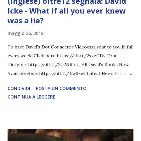
(inglese) oltre12 segnala: David
Icke - What if all you ever knew
was a lie?
maggio 26, 2018
To have David's Dot Connector Videocast sent to you in full
every week, Click here https://ift.tt/2szzGDv Tour
Tickets - https://ift.tt/2G2NRIm... All David's Books Now
Available Here https://ift.tt/1lw9xwf Latest News From
David Icke - www.davidicke.comSocial M ARTICOLO
CONDIVIDI
POSTA UN COMMENTO
COMPLETO - fonte
CONTINUA A LEGGERE