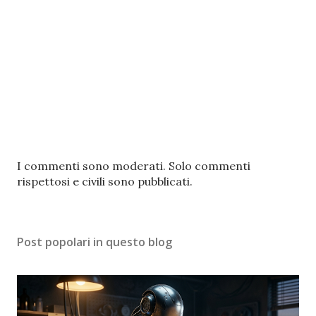
P
I commenti sono moderati. Solo commenti
o
rispettosi e civili sono pubblicati.
s
t
a
Post popolari in questo blog
u
n
c
o
m