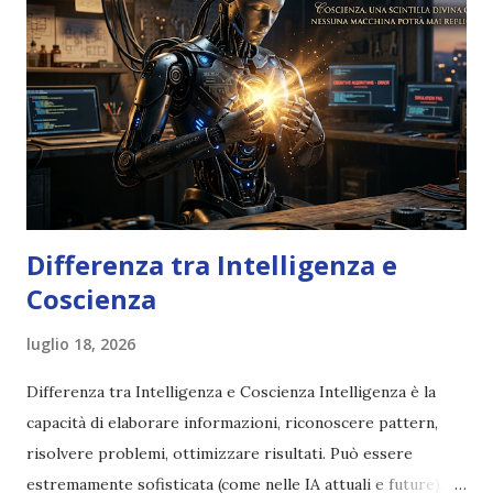
m
e
n
t
o
Differenza tra Intelligenza e
Coscienza
luglio 18, 2026
Differenza tra Intelligenza e Coscienza Intelligenza è la
capacità di elaborare informazioni, riconoscere pattern,
risolvere problemi, ottimizzare risultati. Può essere
estremamente sofisticata (come nelle IA attuali e future),