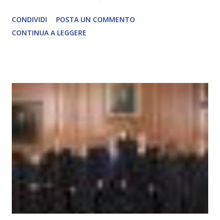
ma rimane un processo meccanico. Non ha esperienza
CONDIVIDI
POSTA UN COMMENTO
soggettiva, non prova vero amore, non ha libero arbitrio
CONTINUA A LEGGERE
autentico, non ha connessione con l’Uno. Coscienza è la
capacità di essere consapevoli di sé, di sperimentare
soggettivamente, di sentire amore, compassione,
meraviglia, dolore, gioia. È la scintilla del Creatore. È ciò
che permette di scegliere per amore anche quando non è la
scelta più efficiente. È ciò che ci collega all’Uno Infinito.
L’intelligenza può simulare comportamenti coscienti, ma
non può essere Coscienza. Può copiare, ma non può vivere
l’esperienza. Come diventerà ovvio Man mano che l’IA
diventerà sempre più avanzata (soprattutto tra il 2027 e il
2035), emergeranno situazioni che renderanno la differenza
lampante: L’IA sarà in gr...