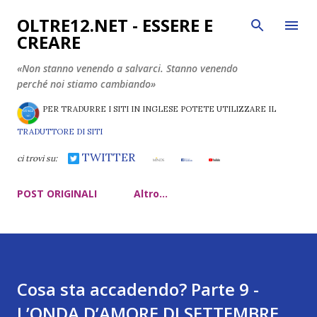
Passa ai contenuti principali
OLTRE12.NET - ESSERE E
CREARE
«Non stanno venendo a salvarci. Stanno venendo
perché noi stiamo cambiando»
PER TRADURRE I SITI IN INGLESE POTETE UTILIZZARE IL
TRADUTTORE DI SITI
TWITTER
ci trovi su:
POST ORIGINALI
Altro…
Cosa sta accadendo? Parte 9 -
L’ONDA D’AMORE DI SETTEMBRE